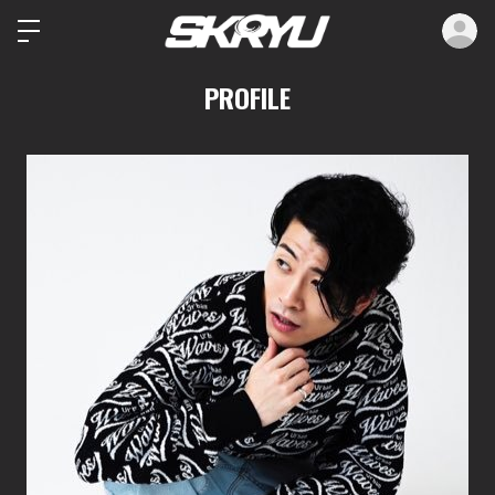
ロ
PROFILE