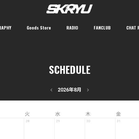
RAPHY
Goods Store
RADIO
FANCLUB
CHAT 
SCHEDULE
2026年8月
火
水
木
金
28
29
30
31