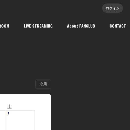
ログイン
ROOM
LIVE STREAMING
About FANCLUB
CONTACT
今月
土
1