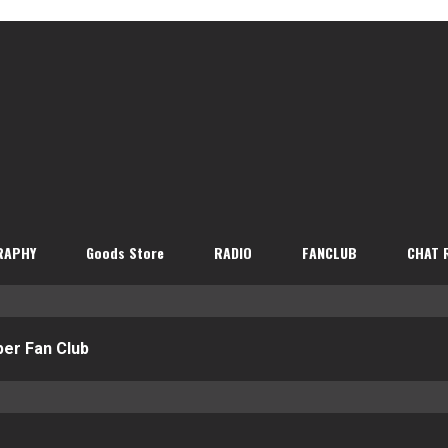
RAPHY
Goods Store
RADIO
FANCLUB
CHAT 
er Fan Club