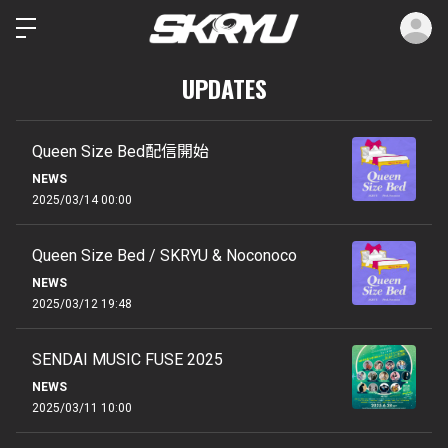
ロ
UPDATES
Queen Size Bed配信開始
NEWS
2025/03/14 00:00
Queen Size Bed / SKRYU & Noconoco
NEWS
2025/03/12 19:48
SENDAI MUSIC FUSE 2025
NEWS
2025/03/11 10:00